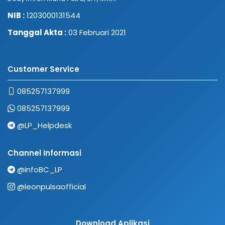
NIB :
1203000131544
Tanggal Akta :
03 Februari 2021
Customer Service
085257137999
085257137999
@LP_Helpdesk
Channel Informasi
@infoBC_LP
@leonpulsaofficial
Download Aplikasi