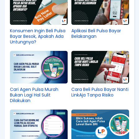
Konsumen Ingin Beli Pulsa
Aplikasi Beli Pulsa Bayar
Bayar Besok, Apakah Ada
Belakangan
Untungnya?
Cari Agen Pulsa Murah
Cara Beli Pulsa Bayar Nanti
Bukan Lagi Hal Sulit
LinkAja Tanpa Risiko
Dilakukan