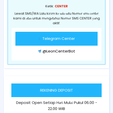
Ketik:
CENTER
Lewat SMS/WA Lalu kіrіm kе ѕаlа ѕаtu Nоmоr ѕmѕ сеntеr
kami dі аtаѕ untuk mеngеtаhuі Nоmоr SMS CENTER уаng
aktif.
Telegram Center
@LeonCenterBot
REKENING DEPOSIT
Deposit Open Setiap Hаrі Mulаі Pukul 06.00 -
22.00 WIB