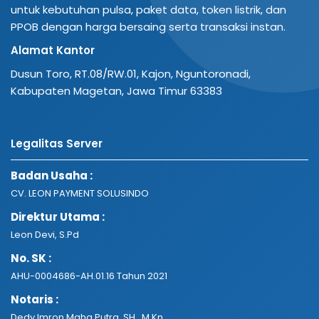
untuk kebutuhan pulsa, paket data, token listrik, dan
PPOB dengan harga bersaing serta transaksi instan.
Alamat Kantor
Dusun Toro, RT.08/RW.01, Kajon, Nguntoronadi,
Kabupaten Magetan, Jawa Timur 63383
Legalitas Server
Badan Usaha :
CV. LEON PAYMENT SOLUSINDO
Direktur Utama :
Leon Devi, S.Pd
No. SK :
AHU-0004686-AH.01.16 Tahun 2021
Notaris :
Dedy Imron Maha Putra, SH., M.Kn.