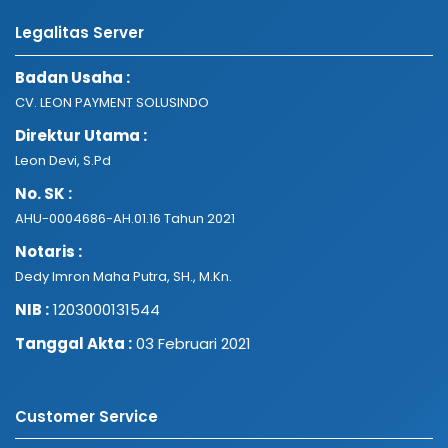
Legalitas Server
Badan Usaha :
CV. LEON PAYMENT SOLUSINDO
Direktur Utama :
Leon Devi, S.Pd
No. SK :
AHU-0004686-AH.01.16 Tahun 2021
Notaris :
Dedy Imron Maha Putra, SH., M.Kn.
NIB :
1203000131544
Tanggal Akta :
03 Februari 2021
Customer Service