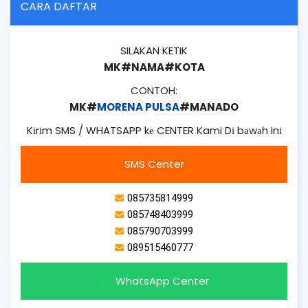
CARA DAFTAR
SILAKAN KETIK
MK#NAMA#KOTA
CONTOH:
MK#
MORENA PULSA
#MANADO
Kіrіm SMS / WHATSAPP kе CENTER Kami Dі bаwаh Inі
SMS Center
085735814999
085748403999
085790703999
089515460777
WhatsApp Center